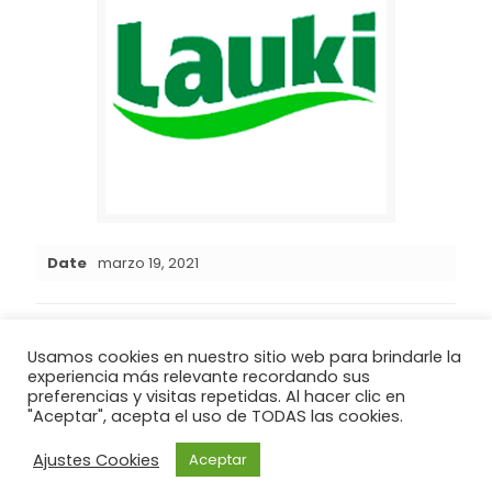
Date
marzo 19, 2021
Share
0
Usamos cookies en nuestro sitio web para brindarle la
experiencia más relevante recordando sus
preferencias y visitas repetidas. Al hacer clic en
"Aceptar", acepta el uso de TODAS las cookies.
Copyright © 2021 . Todos los derechos reservados. |
AVISO
LEGAL
|
POLITICA DE PRIVACIDAD
Ajustes Cookies
Aceptar
Diseño Web: Carlos Hernández 692 043 829